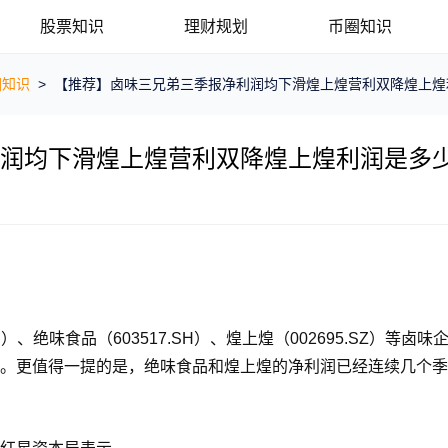
股票知识
理财规划
币圈知识
圈知识
>
【推荐】卤味三兄弟三季报净利润均下滑煌上煌营利双降煌上煌
润均下滑煌上煌营利双降煌上煌利润是多
）、绝味食品（603517.SH）、煌上煌（002695.SZ）等卤味
。更值得一提的是，绝味食品和煌上煌的净利润已经连续几个季