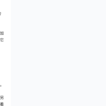
专
加
它
。
另
着