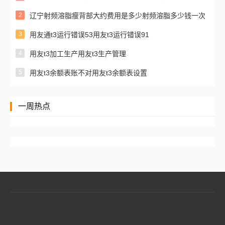
2
辽宁射频溶脂瘦背部大约费用是多少射频溶脂多少钱一次
3
用友通t3运行错误53用友t3运行错误91
4
用友t3加工生产用友t3生产管理
5
用友t3余额表账不对用友t3余额表设置
一周热点