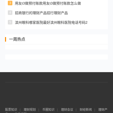
3
用友t3做预付账款用友t3做预付账款怎么做
4
招商银行的理财产品招行理财产品
5
滨州眼科哪家医院最好滨州眼科医院电话号码2
一周热点
股票知识
|
理财规划
|
币圈知识
|
理财会议
|
财经新闻
|
理财产