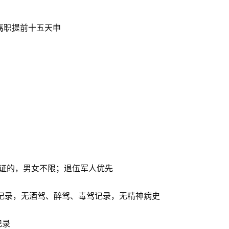
W离职提前十五天申
；
住证的，男女不限；退伍军人优先
记录，无酒驾、醉驾、毒驾记录，无精神病史
记录