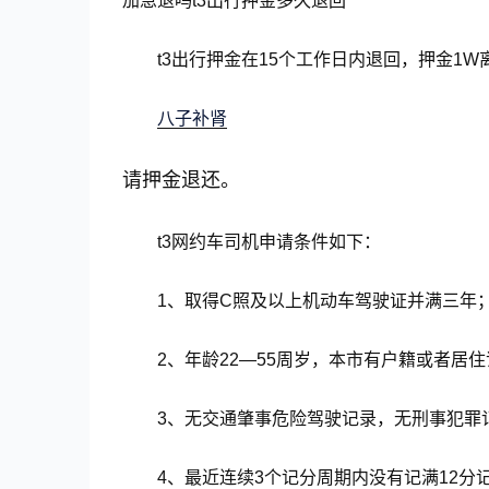
加急退吗t3出行押金多久退回
t3出行押金在15个工作日内退回，押金1
八子补肾
请押金退还。
t3网约车司机申请条件如下：
1、取得C照及以上机动车驾驶证并满三年
2、年龄22—55周岁，本市有户籍或者居
3、无交通肇事危险驾驶记录，无刑事犯罪
4、最近连续3个记分周期内没有记满12分