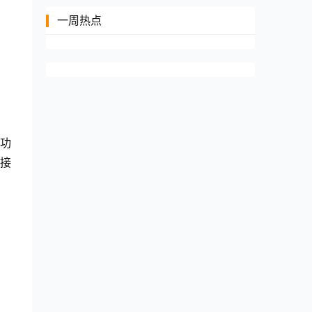
一周热点
功
接