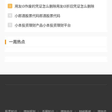
3
用友t3作废的凭证怎么删除用友t3折旧凭证怎么删除
4
小郎酒股票代码郎酒股票代码
5
小本投资理财产品小本投资理财平台
一周热点
股票知识
|
理财规划
|
币圈知识
|
理财会议
|
财经新闻
|
理财产