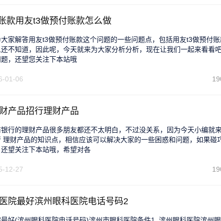
付账款用友t3做预付账款怎么做
大家解答用友t3做预付账款这个问题的一些问题点，包括用友t3做预付账
人还不知道，因此呢，今天就来为大家分析分析，现在让我们一起来看看
问题，还望您关注下本站哦
6-01-06
19
财产品招行理财产品
商银行的理财产品很多朋友都还不太明白，不过没关系，因为今天小编就
行 理财产品的知识点，相信应该可以解决大家的一些困惑和问题，如果碰
，还望关注下本站哦，希望对各
5-12-27
19
医院最好滨州眼科医院电话号码2
最好(滨州眼科医院电话号码)滨州市眼科医院条件1. 滨州眼科医院滨州