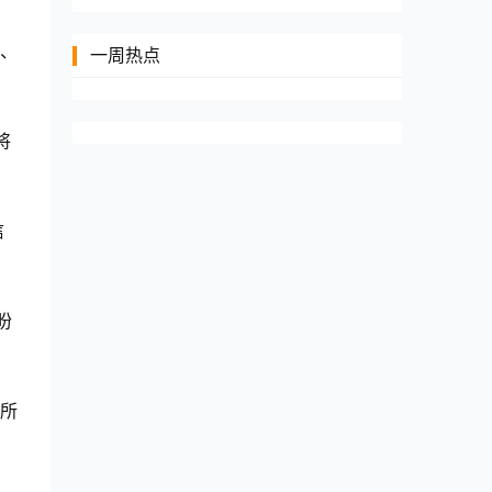
、
一周热点
将
信
盼
所