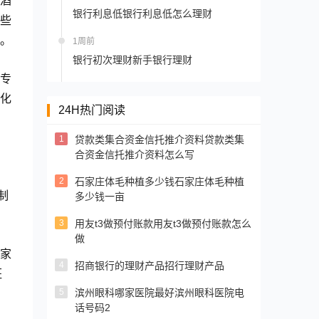
酒
银行利息低银行利息低怎么理财
些
。
1周前
银行初次理财新手银行理财
专
化
24H热门阅读
1
贷款类集合资金信托推介资料贷款类集
合资金信托推介资料怎么写
2
石家庄体毛种植多少钱石家庄体毛种植
制
多少钱一亩
3
用友t3做预付账款用友t3做预付账款怎么
做
家
4
招商银行的理财产品招行理财产品
班
5
滨州眼科哪家医院最好滨州眼科医院电
话号码2