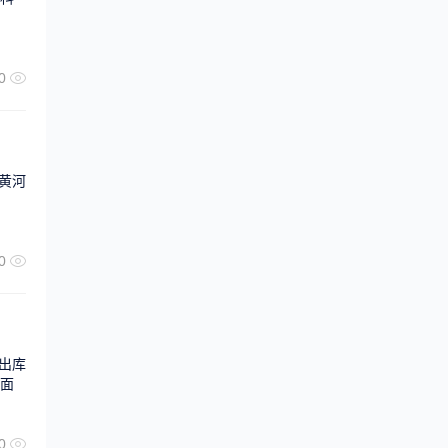
0
黄河
0
出库
下面
0